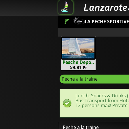
LA PECHE SPORTIVE
Pesche Depo..
59.81
Fr
Peche a la traine
Lunch, Snacks & Drinks (
Bus Transport from Hote
12 persons max! Private T
Peche a la traine