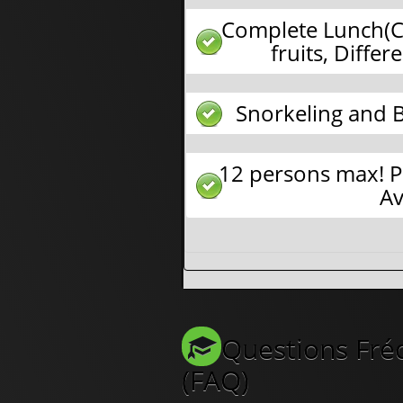
Complete Lunch(Ch
fruits, Differ
Snorkeling and 
12 persons max! P
Av
Questions Fr
(FAQ)