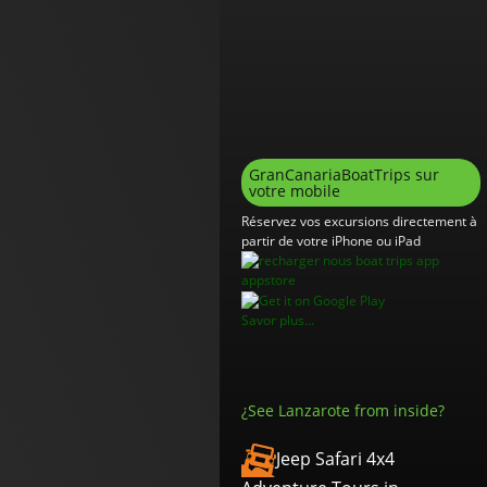
GranCanariaBoatTrips sur
votre mobile
Réservez vos excursions directement à
partir de votre iPhone ou iPad
Savor plus...
¿See Lanzarote from inside?
Jeep Safari 4x4