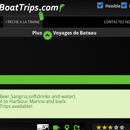
Flexible
/ PECHE A LA TRAINE
CONTACTEZ N
Plus
Voyages de Bateau
Beer,Sangria,softdrinks and water)
l to Harbour Marina and back
rips available!.
(6)