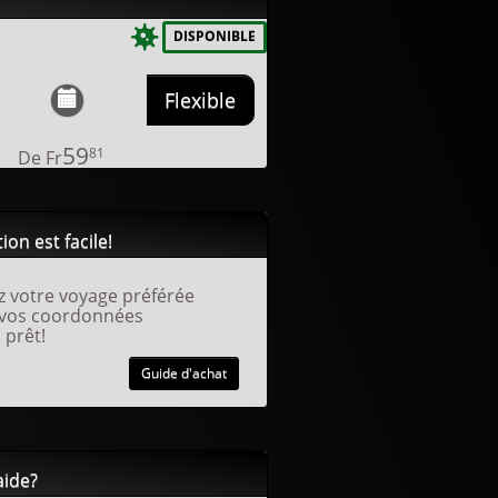
DISPONIBLE
Flexible
59
81
De
Fr
ion est facile!
z votre voyage préférée
 vos coordonnées
 prêt!
Guide d'achat
aide?