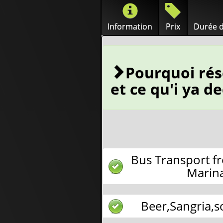
Information
Prix
Durée d
Pourquoi rés
et ce qu'i ya d
Bus Transport f
Marina
Beer,Sangria,s