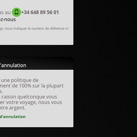
us au
+34 648 89 56 01
ez-nous
e, nous indiquer le numéro de référence s'i
d'annulation
une politique de
ent de 100% sur la plupart
s.
e raison quelconque vous
er votre voyage, nous vous
otre argent.
 d'annulation