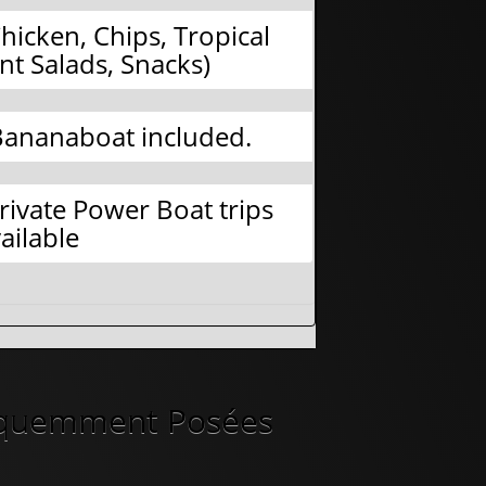
icken, Chips, Tropical
ent Salads, Snacks)
Bananaboat included.
rivate Power Boat trips
ailable
équemment Posées