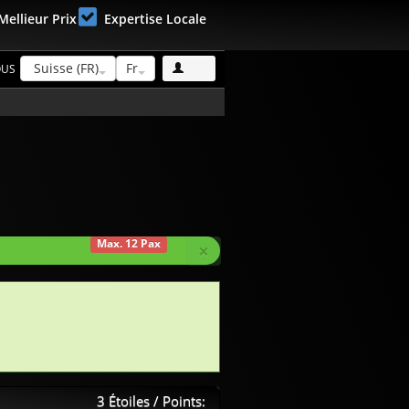
Mellieur Prix
Expertise Locale
Suisse (FR)
Fr
OUS
Max. 12 Pax
×
3 Étoiles / Points: