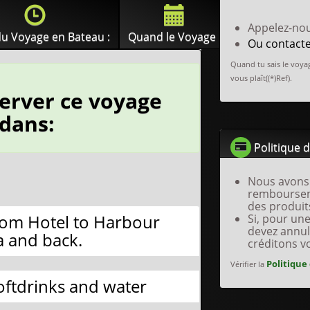
Appelez-no
u Voyage en Bateau :
Quand le Voyage :
Ou contact
Quand tu sais le voyag
vous plaît((*)Ref).
erver ce voyage
edans:
Politique 
Nous avons 
remboursem
des produit
rom Hotel to Harbour
Si, pour un
devez annul
 and back.
créditons v
Politique
Vérifier la
oftdrinks and water